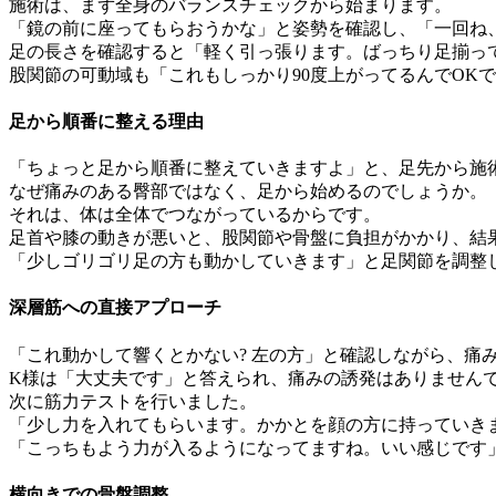
施術は、まず全身のバランスチェックから始まります。
「鏡の前に座ってもらおうかな」と姿勢を確認し、「一回ね
足の長さを確認すると「軽く引っ張ります。ばっちり足揃っ
股関節の可動域も「これもしっかり90度上がってるんでOK
足から順番に整える理由
「ちょっと足から順番に整えていきますよ」と、足先から施
なぜ痛みのある臀部ではなく、足から始めるのでしょうか。
それは、体は全体でつながっているからです。
足首や膝の動きが悪いと、股関節や骨盤に負担がかかり、結
「少しゴリゴリ足の方も動かしていきます」と足関節を調整
深層筋への直接アプローチ
「これ動かして響くとかない? 左の方」と確認しながら、痛
K様は「大丈夫です」と答えられ、痛みの誘発はありません
次に筋力テストを行いました。
「少し力を入れてもらいます。かかとを顔の方に持っていきま
「こっちもよう力が入るようになってますね。いい感じです
横向きでの骨盤調整