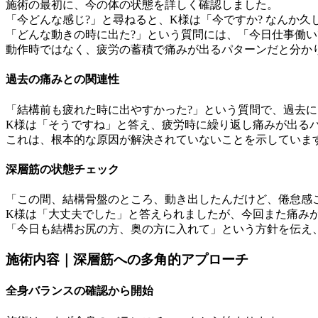
施術の最初に、今の体の状態を詳しく確認しました。
「今どんな感じ?」と尋ねると、K様は「今ですか? なんか
「どんな動きの時に出た?」という質問には、「今日仕事働
動作時ではなく、疲労の蓄積で痛みが出るパターンだと分か
過去の痛みとの関連性
「結構前も疲れた時に出やすかった?」という質問で、過去
K様は「そうですね」と答え、疲労時に繰り返し痛みが出る
これは、根本的な原因が解決されていないことを示していま
深層筋の状態チェック
「この間、結構骨盤のところ、動き出したんだけど、倦怠感
K様は「大丈夫でした」と答えられましたが、今回また痛み
「今日も結構お尻の方、奥の方に入れて」という方針を伝え
施術内容｜深層筋への多角的アプローチ
全身バランスの確認から開始