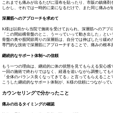
これまでも痛みが出るたびに湿布を貼ったり、市販の鎮痛剤
しかし、それでは一時的に楽になるだけで、また同じ痛みが
深層筋へのアプローチを求めて
K様は以前から当院で施術を受けておられ、深層筋へのアプ
「この間結構骨盤のとこ、うーっていって動き出した」とい
骨盤の奥や股関節周りの深層筋は、自分では伸ばしたり緩め
専門的な技術で深層筋にアプローチすることで、痛みの根本
継続的なサポート体制への信頼
もう一つの理由は、継続的に体の状態を見てもらえる安心感
一回の施術で終わりではなく、経過を追いながら調整しても
「全体のバランス良くなってきてる」と言ってもらえること
こうした継続的なサポート体制が、K様の信頼につながって
カウンセリングで分かったこと
痛みの出るタイミングの確認