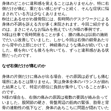
身体のどこかに違和感を覚えることはありませんか。特に右
側だけが痛む、重だるい感じがずっと続く、そんな症状に悩
まされている方は少なくありません。
椥辻にあるせがわ接骨院には、長時間のデスクワークによる
身体の不調を訴える方が多く来院されます。今回ご紹介する
のは、まさにそんなお悩みを抱えていたN様の事例です。
N様は仕事で長時間座ることが多く、腰の痛みは以前の施術
でだいぶ改善していました。しかし今回は右側の鎖骨あたり
から背中の上部にかけて、神経痛のような痛みが続いていま
した。横を向いても後ろを向いても、ずっと違和感がある状
態だったのです。
なぜ右側だけが痛むのか
身体の片側だけに痛みが出る場合、その原因は必ずしも痛む
場所にあるとは限りません。実は身体全体のバランスが崩れ
た結果として、特定の部位に負担が集中していることが多い
のです。
N様の場合も、右側の痛みの原因は複数の要因が絡み合って
いました。股関節の硬さ、骨盤周辺の筋肉の緊張、肋骨と背
骨の連動性の低下など、身体のあちこちに問題が隠れていた