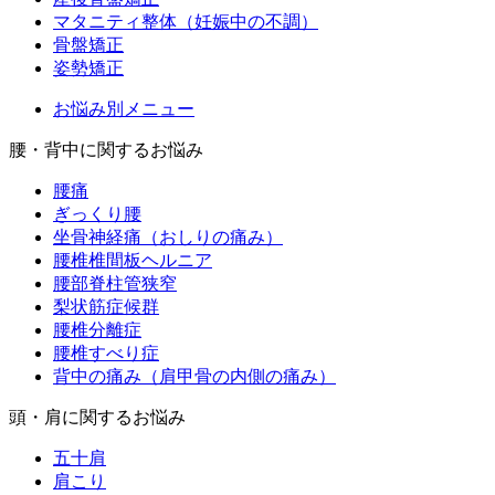
マタニティ整体（妊娠中の不調）
骨盤矯正
姿勢矯正
お悩み別メニュー
腰・背中に関するお悩み
腰痛
ぎっくり腰
坐骨神経痛（おしりの痛み）
腰椎椎間板ヘルニア
腰部脊柱管狭窄
梨状筋症候群
腰椎分離症
腰椎すべり症
背中の痛み（肩甲骨の内側の痛み）
頭・肩に関するお悩み
五十肩
肩こり