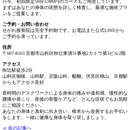
只今、初回限定50分3,980円のコースもご用意しています。
まずはあなたの身体の状態を詳しく検査し、最適な施術プラ
ンをご提案します。
ご予約・お問い合わせ
せがわ接骨院は完全予約制です。お電話また公式LINEから
ご予約を承っています。
住所
〒607-8163 京都市山科区椥辻東潰31番地2カトウ第3ビル2階
アクセス
椥辻駅徒歩2分
山科区御陵、山科駅、京阪山科、醍醐、伏見区桃山、京都駅
からもアクセス良好
長時間のデスクワークによる身体の痛みや違和感、慢性的な
腰痛や肩こり、産後の骨盤ケアなど、どんな症状でもお気軽
にご相談ください。
あなたの身体と真剣に向き合い、根本から改善するお手伝い
をします。一緒に健康な身体を取り戻しましょう。
≪ 前の記事へ