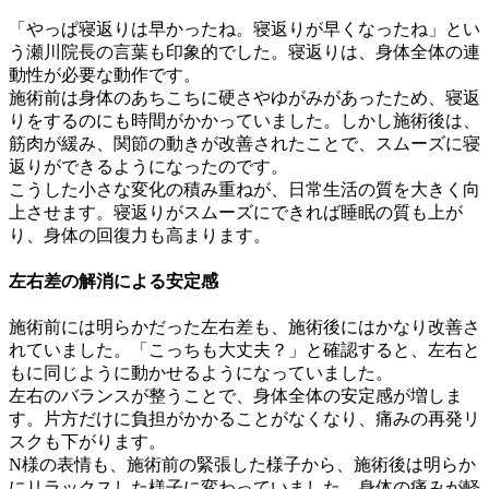
「やっぱ寝返りは早かったね。寝返りが早くなったね」とい
う瀬川院長の言葉も印象的でした。寝返りは、身体全体の連
動性が必要な動作です。
施術前は身体のあちこちに硬さやゆがみがあったため、寝返
りをするのにも時間がかかっていました。しかし施術後は、
筋肉が緩み、関節の動きが改善されたことで、スムーズに寝
返りができるようになったのです。
こうした小さな変化の積み重ねが、日常生活の質を大きく向
上させます。寝返りがスムーズにできれば睡眠の質も上が
り、身体の回復力も高まります。
左右差の解消による安定感
施術前には明らかだった左右差も、施術後にはかなり改善さ
れていました。「こっちも大丈夫？」と確認すると、左右と
もに同じように動かせるようになっていました。
左右のバランスが整うことで、身体全体の安定感が増しま
す。片方だけに負担がかかることがなくなり、痛みの再発リ
スクも下がります。
N様の表情も、施術前の緊張した様子から、施術後は明らか
にリラックスした様子に変わっていました。身体の痛みが軽