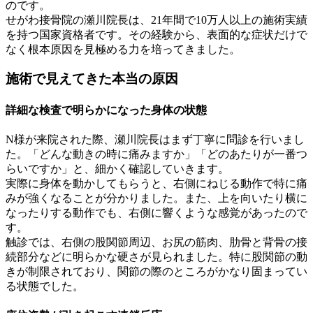
のです。
せがわ接骨院の瀬川院長は、21年間で10万人以上の施術実績
を持つ国家資格者です。その経験から、表面的な症状だけで
なく根本原因を見極める力を培ってきました。
施術で見えてきた本当の原因
詳細な検査で明らかになった身体の状態
N様が来院された際、瀬川院長はまず丁寧に問診を行いまし
た。「どんな動きの時に痛みますか」「どのあたりが一番つ
らいですか」と、細かく確認していきます。
実際に身体を動かしてもらうと、右側にねじる動作で特に痛
みが強くなることが分かりました。また、上を向いたり横に
なったりする動作でも、右側に響くような感覚があったので
す。
触診では、右側の股関節周辺、お尻の筋肉、肋骨と背骨の接
続部分などに明らかな硬さが見られました。特に股関節の動
きが制限されており、関節の際のところがかなり固まってい
る状態でした。