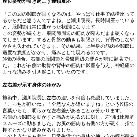
座位姿勢が引き起こす連鎖反応
「この辺の関節が固くなるのは、やっぱり仕事で結構座って
るからだと思うんですよね」と瀬川院長。長時間座っている
と、股関節は常に曲がった状態になります。
この姿勢が続くと、股関節周辺の筋肉が縮んだまま硬くなっ
てしまいます。すると骨盤の動きも制限され、背骨のしなや
かさも失われていきます。その結果、上半身の筋肉や関節に
過度な負担がかかり、痛みとして現れるのです。
N様の場合、右側の股関節と骨盤周辺の硬さが特に顕著でし
た。これが右側の肋骨や背中の筋肉に影響を与え、神経痛の
ような痛みを引き起こしていたのです。
左右差が示す身体のゆがみ
施術中、瀬川院長は左右の違いを何度も確認していました。
「こっちが軽いね」「全然なんか違いますね」というN様の
言葉からも、明らかな左右差があることが分かります。
右側の股関節を動かすと痛みがあるのに対し、左側は比較的
スムーズに動きました。お尻の筋肉も右側の方が硬く、指で
押すとかなり痛みがありました。
このような左右差は、日常生活での身体の使い方の癖が積み