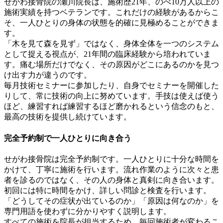
せがわ接骨院の瀬川院長は、施術歴21年、のべ10万人以上の
施術実績を持つベテランです。これだけの経験があるからこ
そ、一人ひとりの身体の状態を的確に見極めることができま
す。
「木を見て森を見ず」ではなく、身体全体を一つのシステム
として捉える視点が、21年間の臨床経験から培われていま
す。痛む場所だけでなく、その原因がどこにあるのかを見つ
け出す力が違うのです。
毎月技術セミナーに参加したり、自身でセミナーを開催した
りして、常に技術の向上に努めています。手技は使えば使う
ほど、練習すれば練習するほど磨かれるという信念のもと、
最高の技術を提供し続けています。
完全予約制で一人ひとりに向き合う
せがわ接骨院は完全予約制です。一人ひとりに十分な時間を
かけて、丁寧に施術を行います。流れ作業のように次々と患
者を診るのではなく、その人の身体と真剣に向き合います。
初回には特に時間をかけ、詳しい問診と検査を行います。
「どうしてその症状が出ているのか」「原因は何なのか」を
専門用語を使わずに分かりやすく説明します。
すべての施術を院長が担当するため、毎回施術者が変わるこ