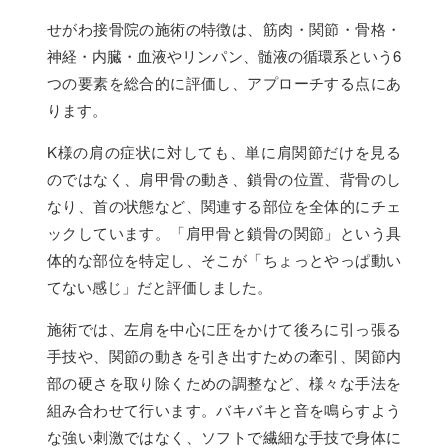
せがわ接骨院の施術の特徴は、筋肉・関節・骨格・
神経・内臓・血液やリンパン、髄液の循環系という6
つの要素を総合的に評価し、アプローチする点にあ
ります。
K様の肩の症状に対しても、単に肩関節だけを見る
のではなく、肩甲骨の動き、鎖骨の位置、背骨のし
なり、首の状態など、関連する部位を全体的にチェ
ックしています。「肩甲骨と鎖骨の関節」という具
体的な部位を特定し、そこが「ちょっとやっぱ動い
てない感じ」だと評価しました。
施術では、左肩を中心に圧をかけて後ろに引っ張る
手技や、関節の動きを引き出すための牽引、関節内
部の硬さを取り除くための調整など、様々な手法を
組み合わせて行います。バキバキと音を鳴らすよう
な強い刺激ではなく、ソフトで繊細な手技で身体に