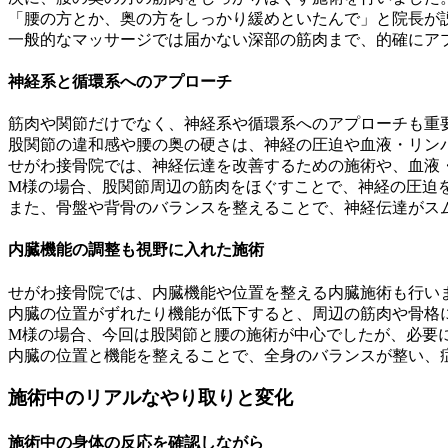
「腰の方とか、奥の方をしっかり緩めといたんで」と院長が
一般的なマッサージでは届かない深部の筋肉まで、的確にア
神経系と循環系へのアプローチ
筋肉や関節だけでなく、神経系や循環系へのアプローチも重
股関節の違和感や腰の奥の硬さは、神経の圧迫や血液・リン
せがわ接骨院では、神経伝達を改善するための施術や、血液
M様の場合、股関節周辺の筋肉をほぐすことで、神経の圧迫
また、骨盤や背骨のバランスを整えることで、神経伝達がス
内臓機能の調整も視野に入れた施術
せがわ接骨院では、内臓機能や位置を整える内臓施術も行い
内臓の位置がずれたり機能が低下すると、周辺の筋肉や骨格
M様の場合、今回は股関節と腰の施術が中心でしたが、必要
内臓の位置と機能を整えることで、全身のバランスが整い、
施術中のリアルなやり取りと変化
施術中の身体の反応を確認しながら