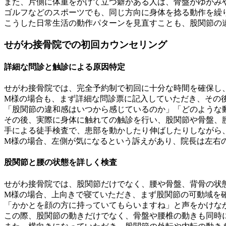
また、片側に体重をかけて立つ癖がある人は、骨盤がゆがみ
ゴルフなどのスポーツでも、同じ方向に身体を捻る動作を繰
こうした日常生活の動作パターンを見直すことも、股関節の
せがわ接骨院での初回カウンセリング
詳細な問診と触診による原因特定
せがわ接骨院では、完全予約制で初回に十分な時間を確保し
M様の場合も、まず詳細な問診票に記入していただき、その
「股関節の違和感はいつから感じているのか」「どのような
その後、実際に身体に触れての触診を行い、股関節や骨盤、
手による徒手検査で、患部を動かしたり伸ばしたりしながら
M様の場合、左側が気になるという訴えがあり、院長は左右
股関節と腰の状態を詳しく検査
せがわ接骨院では、股関節だけでなく、腰や骨盤、背骨の状
M様の場合、上向きで寝ていただき、まず股関節の可動域を
「かかとを顔の方に持っていてもらいますね」と声をかけな
この際、股関節の動きだけでなく、骨盤や腰椎の動きも同時