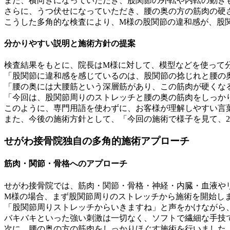
また、横向きになっていただき、股関節の外転や内転の動き
さらに、うつ伏せになっていただき、腰の奥の方の筋肉の硬
こうした多角的な検査により、M様の股関節の違和感が、股
分かりやすい説明と施術方針の提案
検査結果をもとに、院長はM様に対して、模型などを使って
「股関節に違和感を感じているのは、股関節の捻じれと腰の
「腰の奥には大腰筋という深層筋があり、この筋肉が硬くな
「今回は、股関節周りのストレッチと腰の奥の筋肉をしっか
このように、専門用語を使わずに、お客様が理解しやすい言
また、今後の施術方針として、「今回の施術で様子を見て、
せがわ接骨院独自の多角的施術アプローチ
筋肉・関節・骨格へのアプローチ
せがわ接骨院では、筋肉・関節・骨格・神経・内臓・血液や
M様の場合、まず股関節周りのストレッチから施術を開始し
「股関節周りストレッチからいきますね」と声をかけながら
バキバキといった強い刺激は一切なく、ソフトで繊細な手技
次に、腰の奥の方の筋肉をしっかりほぐす施術を行いました