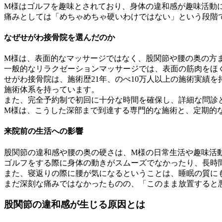
M様はゴルフを趣味とされており、身体の違和感が趣味活動
痛みとしては「めちゃめちゃ硬いわけではない」という段階
なぜせがわ接骨院を選んだのか
M様は、表面的なマッサージではなく、股関節や腰の奥の方
一般的なリラクゼーションマッサージでは、表面の筋肉をほ
せがわ接骨院は、施術歴21年、のべ10万人以上の施術実績
施術体系を持っています。
また、完全予約制で初回に十分な時間を確保し、詳細な問診
M様は、こうした深部まで到達する専門的な施術と、定期的
来院前の生活への影響
股関節の違和感や腰の奥の硬さは、M様の日常生活や趣味活
ゴルフをする際に身体の動きがスムーズでなかったり、長時
また、寝返りの際に腰が気になるということは、睡眠の質に
まだ深刻な痛みではなかったものの、「このまま放置すると
股関節の違和感が生じる原因とは