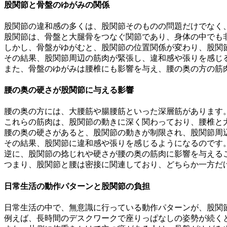
股関節と骨盤のゆがみの関係
股関節の違和感の多くは、股関節そのものの問題だけでなく
股関節は、骨盤と大腿骨をつなぐ関節であり、身体の中でも
しかし、骨盤がゆがむと、股関節の位置関係が変わり、股関
その結果、股関節周辺の筋肉が緊張し、違和感や張りを感じ
また、骨盤のゆがみは腰椎にも影響を与え、腰の奥の方の筋
腰の奥の硬さが股関節に与える影響
腰の奥の方には、大腰筋や腸腰筋といった深層筋があります
これらの筋肉は、股関節の動きに深く関わっており、腰椎と
腰の奥の硬さがあると、股関節の動きが制限され、股関節周
その結果、股関節に違和感や張りを感じるようになるのです
逆に、股関節の捻じれや硬さが腰の奥の筋肉に影響を与える
つまり、股関節と腰は密接に関連しており、どちらか一方だ
日常生活の動作パターンと股関節の負担
日常生活の中で、無意識に行っている動作パターンが、股関
例えば、長時間のデスクワークで座りっぱなしの姿勢が続く