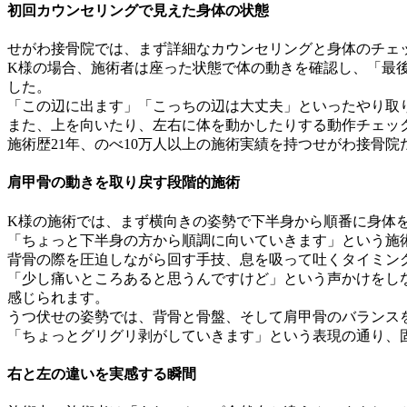
初回カウンセリングで見えた身体の状態
せがわ接骨院では、まず詳細なカウンセリングと身体のチェ
K様の場合、施術者は座った状態で体の動きを確認し、「最
した。
「この辺に出ます」「こっちの辺は大丈夫」といったやり取
また、上を向いたり、左右に体を動かしたりする動作チェッ
施術歴21年、のべ10万人以上の施術実績を持つせがわ接骨
肩甲骨の動きを取り戻す段階的施術
K様の施術では、まず横向きの姿勢で下半身から順番に身体
「ちょっと下半身の方から順調に向いていきます」という施
背骨の際を圧迫しながら回す手技、息を吸って吐くタイミン
「少し痛いところあると思うんですけど」という声かけをし
感じられます。
うつ伏せの姿勢では、背骨と骨盤、そして肩甲骨のバランス
「ちょっとグリグリ剥がしていきます」という表現の通り、
右と左の違いを実感する瞬間