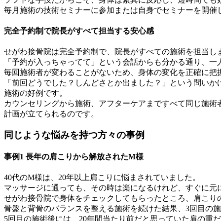
毎月施術の技術セミナーに参加または自身でセミナーを開催
完全予約制で院長がすべて担当する安心感
せがわ接骨院は完全予約制で、院長がすべての施術を担当し
「予約が入っちゃってて」という会話からも分かる通り、一
毎回施術者が変わることがないため、身体の変化を正確に把
「前回どうでした？しんどさとか出ました？」という問いか
施術の好例です。
カウンセリングから施術、アフターケアまですべて同じ施術
計画が立てられるのです。
同じような悩みを持つ方々の事例
事例1 長年の肩こりから解放されたM様
40代のM様は、20年以上肩こりに悩まされていました。
マッサージに通っても、その時は楽になるけれど、すぐに元
せがわ接骨院で身体をチェックしてもらったところ、肩こり
骨盤と背骨のバランスを整える施術を続けた結果、3回目の
5回目の施術後には、20年間当たり前だと思っていた肩の重