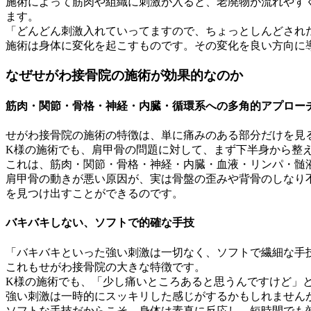
施術によって筋肉や組織に刺激が入ると、老廃物が流れやす
ます。
「どんどん刺激入れていってますので、ちょっとしんどされ
施術は身体に変化を起こすものです。その変化を良い方向に
なぜせがわ接骨院の施術が効果的なのか
筋肉・関節・骨格・神経・内臓・循環系への多角的アプロー
せがわ接骨院の施術の特徴は、単に痛みのある部分だけを見
K様の施術でも、肩甲骨の問題に対して、まず下半身から整
これは、筋肉・関節・骨格・神経・内臓・血液・リンパ・髄
肩甲骨の動きが悪い原因が、実は骨盤の歪みや背骨のしなり
を見つけ出すことができるのです。
バキバキしない、ソフトで的確な手技
「バキバキといった強い刺激は一切なく、ソフトで繊細な手
これもせがわ接骨院の大きな特徴です。
K様の施術でも、「少し痛いところあると思うんですけど」
強い刺激は一時的にスッキリした感じがするかもしれません
ソフトな手技だからこそ、身体は素真に反応し、短時間でも