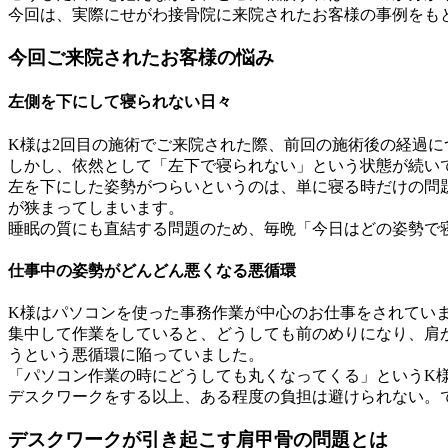
今回は、実際にせがわ接骨院に来院されたお客様の事例をも
今回ご来院されたお客様の悩み
左側を下にして寝られない日々
K様は2回目の施術でご来院された際、前回の施術後の経過
しかし、依然として「左下で寝られない」という状態が続い
左を下にした姿勢がつらいというのは、単に寝る時だけの問
が狭まってしまいます。
睡眠の質にも直結する問題のため、毎晩「今日はどの姿勢で
仕事中の姿勢がどんどん悪くなる悪循環
K様はパソコンを使った事務作業が中心のお仕事をされてい
集中して作業をしていると、どうしても前のめりになり、肩
うという悪循環に陥っていました。
「パソコン作業の時にどうしても丸くなってくる」というK
デスクワークをする以上、ある程度の負担は避けられない。
デスクワークが引き起こす肩甲骨の問題とは