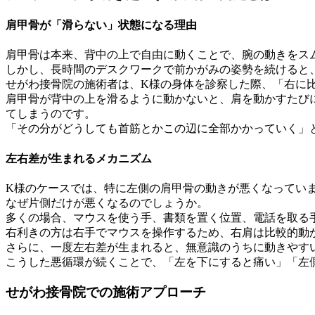
肩甲骨が「滑らない」状態になる理由
肩甲骨は本来、背中の上で自由に動くことで、腕の動きをス
しかし、長時間のデスクワークで前かがみの姿勢を続けると
せがわ接骨院の施術者は、K様の身体を診察した際、「右に
肩甲骨が背中の上を滑るように動かないと、肩を動かすたび
てしまうのです。
「その分がどうしても首筋とかこの辺に全部かかっていく」
左右差が生まれるメカニズム
K様のケースでは、特に左側の肩甲骨の動きが悪くなってい
なぜ片側だけが悪くなるのでしょうか。
多くの場合、マウスを使う手、書類を置く位置、電話を取る
右利きの方は右手でマウスを操作するため、右肩は比較的動
さらに、一度左右差が生まれると、無意識のうちに動きやす
こうした悪循環が続くことで、「左を下にすると痛い」「左
せがわ接骨院での施術アプローチ