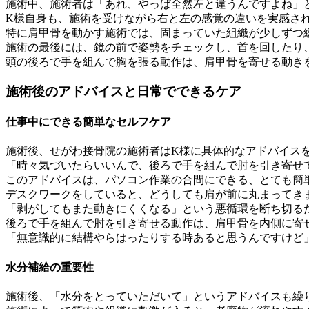
施術中、施術者は「あれ、やっぱ全然左と違うんですよね」
K様自身も、施術を受けながら右と左の感覚の違いを実感さ
特に肩甲骨を動かす施術では、固まっていた組織が少しずつ
施術の最後には、鏡の前で姿勢をチェックし、首を回したり
頭の後ろで手を組んで胸を張る動作は、肩甲骨を寄せる動き
施術後のアドバイスと日常でできるケア
仕事中にできる簡単なセルフケア
施術後、せがわ接骨院の施術者はK様に具体的なアドバイス
「時々気づいたらいいんで、後ろで手を組んで肘を引き寄せ
このアドバイスは、パソコン作業の合間にできる、とても簡
デスクワークをしていると、どうしても肩が前に丸まってき
「剥がしてもまた動きにくくなる」という悪循環を断ち切る
後ろで手を組んで肘を引き寄せる動作は、肩甲骨を内側に寄
「無意識的に結構やらはったりする時あると思うんですけど
水分補給の重要性
施術後、「水分をとっていただいて」というアドバイスも繰