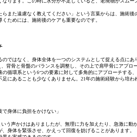
くなります。この時に水分が不足していると、老廃物がスムー
たらまた遠慮なく教えてください」という言葉からは、施術後
導くためには、施術後のケアも重要なのです。
チ
るのではなく、身体全体を一つのシステムとして捉える点にあ
え、背骨と骨盤のバランスを調整し、その上で肩甲骨にアプロ
液の循環系という6つの要素に対して多角的にアプローチする
不足にあることも少なくありません。21年の施術経験から培わ
技で身体に負担をかけない」
という声かけはありましたが、無理に力を加えたり、急激に動
が、身体を緊張させ、かえって回復を妨げることがあります。
効果を実感できるのです。