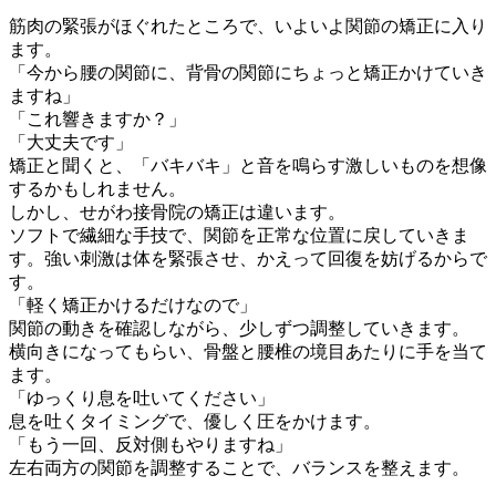
筋肉の緊張がほぐれたところで、いよいよ関節の矯正に入り
ます。
「今から腰の関節に、背骨の関節にちょっと矯正かけていき
ますね」
「これ響きますか？」
「大丈夫です」
矯正と聞くと、「バキバキ」と音を鳴らす激しいものを想像
するかもしれません。
しかし、せがわ接骨院の矯正は違います。
ソフトで繊細な手技で、関節を正常な位置に戻していきま
す。強い刺激は体を緊張させ、かえって回復を妨げるからで
す。
「軽く矯正かけるだけなので」
関節の動きを確認しながら、少しずつ調整していきます。
横向きになってもらい、骨盤と腰椎の境目あたりに手を当て
ます。
「ゆっくり息を吐いてください」
息を吐くタイミングで、優しく圧をかけます。
「もう一回、反対側もやりますね」
左右両方の関節を調整することで、バランスを整えます。