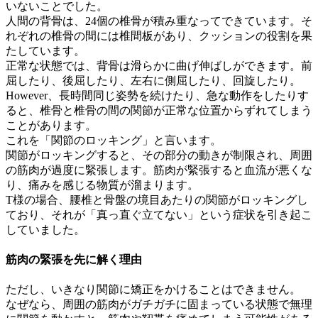
いないことでした。
人間の背骨は、24個の椎骨が積み重なってできています。そ
れぞれの椎骨の間には椎間板があり、クッションの役割を果
たしています。
正常な状態では、背骨は滑らかに曲げ伸ばしができます。前
屈したり、後屈したり、左右に側屈したり、回旋したり。
However、長時間同じ姿勢を続けたり、急な動作をしたりす
ると、椎骨と椎骨の間の関節が正常な位置からずれてしまう
ことがあります。
これを「関節のロッキング」と言います。
関節がロッキングすると、その部分の動きが制限され、周囲
の筋肉が過度に緊張します。筋肉が緊張すると血流が悪くな
り、痛みを感じる物質が溜まります。
T様の場合、腰椎と骨盤の境目あたりの関節がロッキングし
ており、それが「真っ直ぐ立てない」という症状を引き起こ
していました。
筋肉の緊張を先に解く理由
ただし、いきなり関節に矯正をかけることはできません。
なぜなら、周囲の筋肉がガチガチに固まっている状態で無理