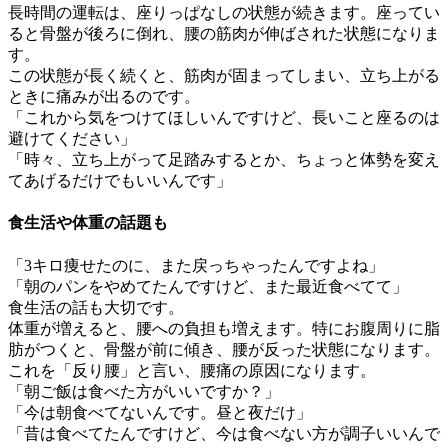
長時間の運転は、座りっぱなしの状態が続きます。座ってい
ると骨盤が後ろに倒れ、腰の筋肉が伸ばされた状態になりま
す。
この状態が長く続くと、筋肉が固まってしまい、立ち上がる
ときに痛みが出るのです。
「これから気をつけてほしいんですけど、長いこと座るのは
避けてください」
「時々、立ち上がって足踏みするとか、ちょっと体勢を変え
てあげるだけでもいいんです」
食生活や体重の話題も
「3キロ痩せたのに、また戻っちゃったんですよね」
「朝のパンをやめてたんですけど、また最近食べてて」
食生活の話も大切です。
体重が増えると、腰への負担も増えます。特にお腹周りに脂
肪がつくと、骨盤が前に傾き、腰が反った状態になります。
これを「反り腰」と言い、腰痛の原因になります。
「朝ご飯は食べた方がいいですか？」
「今は朝食べてないんです。昼と夜だけ」
「昔は食べてたんですけど、今は食べない方が調子いいんで