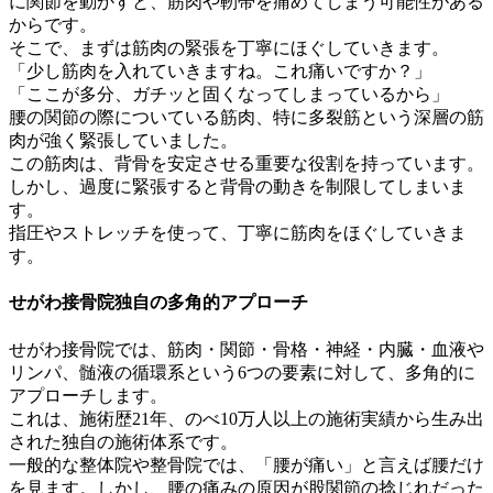
に関節を動かすと、筋肉や靭帯を痛めてしまう可能性がある
からです。
そこで、まずは筋肉の緊張を丁寧にほぐしていきます。
「少し筋肉を入れていきますね。これ痛いですか？」
「ここが多分、ガチッと固くなってしまっているから」
腰の関節の際についている筋肉、特に多裂筋という深層の筋
肉が強く緊張していました。
この筋肉は、背骨を安定させる重要な役割を持っています。
しかし、過度に緊張すると背骨の動きを制限してしまいま
す。
指圧やストレッチを使って、丁寧に筋肉をほぐしていきま
す。
せがわ接骨院独自の多角的アプローチ
せがわ接骨院では、筋肉・関節・骨格・神経・内臓・血液や
リンパ、髄液の循環系という6つの要素に対して、多角的に
アプローチします。
これは、施術歴21年、のべ10万人以上の施術実績から生み出
された独自の施術体系です。
一般的な整体院や整骨院では、「腰が痛い」と言えば腰だけ
を見ます。しかし、腰の痛みの原因が股関節の捻じれだった