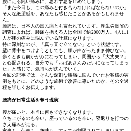
腰に走る鈍い痛みに、思わず息を止めてしまう。
「また今日も、この痛みと付き合わなければならないのか」
そんな絶望感を、あなたも感じたことがあるかもしれませ
ん。
腰痛は、日本人の国民病とも言われています。厚生労働省の
調査によれば、腰痛を抱える人は全国で約2800万人。4人に1
人が腰の痛みに悩んでいる計算になります。
特に深刻なのが、「真っ直ぐ立てない」という状態です。
壁に背中をつけようとしても、腰が曲がったまま伸びない。
歩くときも前かがみになってしまい、周囲から「大丈夫？」
と心配される。自分でも「おばあさんみたいになってしまっ
た」と感じて、気持ちが沈んでいく。
今回の記事では、そんな深刻な腰痛に悩んでいたお客様の実
例をもとに、どのような施術で改善に導いたのか、その全過
程を詳しくお伝えします。
腰痛が日常生活を奪う現実
腰が痛いと、本当に何もできなくなります。
立ち上がるのも辛い。座っているのも辛い。寝返りを打つの
さえ痛みが走る。
家事も、仕事も、趣味も、すべてが制限されてしまいます。