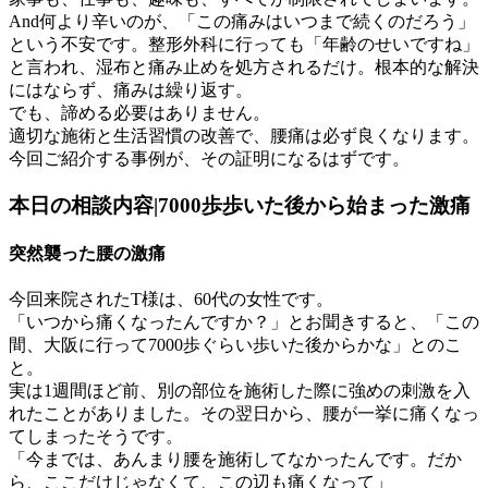
And何より辛いのが、「この痛みはいつまで続くのだろう」
という不安です。整形外科に行っても「年齢のせいですね」
と言われ、湿布と痛み止めを処方されるだけ。根本的な解決
にはならず、痛みは繰り返す。
でも、諦める必要はありません。
適切な施術と生活習慣の改善で、腰痛は必ず良くなります。
今回ご紹介する事例が、その証明になるはずです。
本日の相談内容|7000歩歩いた後から始まった激痛
突然襲った腰の激痛
今回来院されたT様は、60代の女性です。
「いつから痛くなったんですか？」とお聞きすると、「この
間、大阪に行って7000歩ぐらい歩いた後からかな」とのこ
と。
実は1週間ほど前、別の部位を施術した際に強めの刺激を入
れたことがありました。その翌日から、腰が一挙に痛くなっ
てしまったそうです。
「今までは、あんまり腰を施術してなかったんです。だか
ら、ここだけじゃなくて、この辺も痛くなって」