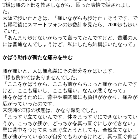
T様は腰の下部を指さしながら、困った表情で話されまし
た。
大阪で歩いたときは、「痛いながらも歩けた」そうです。で
も帰宅後にスマートフォンの歩数計を見たら、7000歩も歩い
ていた。
「あんまり歩けないからって言ってたんですけど、普通の人
には普通なんでしょうけど、私にしたら結構歩いたなって」
かばう動作が新たな痛みを生む
腰が痛いと、人は無意識にその部分をかばいます。
T様も例外ではありませんでした。
「ここをかばうから、ここも前からちょっと痛かったんです
けど、ここも痛いし、ここも痛い。なんか悪くなって」
腰をかばうために、背中や股関節にも負担がかかり、痛みが
広がっていったのです。
来院時のT様の状態は、かなり深刻でした。
「まっすぐ立てないんです。体をまっすぐにできないってい
うか。こっちか腰か、どっちかを真っ直ぐにしかできない」
壁に背中をつけて真っ直ぐ立とうとしても、全然立てない。
腰が曲がっているのが自分でもわかるけれど、真っ直ぐ伸ば