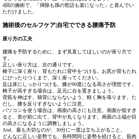
4回の施術で、「掃除も孫の世話も楽になった」と喜んでい
ただけました。
施術後のセルフケア|自宅でできる腰痛予防
座り方の工夫
腰痛を予防するために、まず見直してほしいのが座り方で
す。
正しい座り方は、次の通りです。
椅子に深く座り、背もたれに背中をつける。お尻が背もたれ
にぴったりつくまで、深く座ってください。
足は床にしっかりつける。膝が90度になる高さが理想です。
椅子が高すぎる場合は、足元に台を置きましょう。
背筋を伸ばす。猫背にならないよう、軽く胸を張ります。た
だし、腰を反りすぎないように注意。
パソコンを使う場合は、画面の高さにも注意。画面が低すぎ
ると、首が前に出て、背中が丸くなります。画面の上端が目
の高さになるように調整しましょう。
And、最も大切なのが、30分に一度は立ち上がること。
どんなに正しい姿勢でも、長時間同じ姿勢を続けると、筋肉