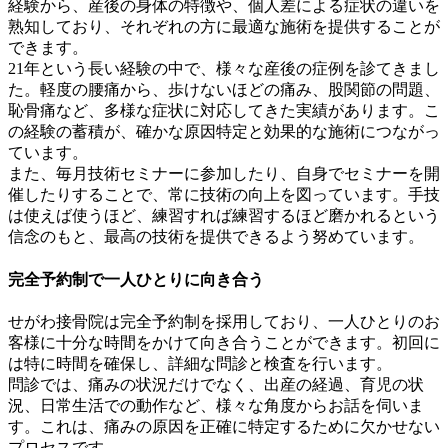
経験から、産後の身体の特徴や、個人差による症状の違いを
熟知しており、それぞれの方に最適な施術を提供することが
できます。
21年という長い経験の中で、様々な産後の症例を診てきまし
た。軽度の腰痛から、歩けないほどの痛み、股関節の問題、
恥骨痛など、多様な症状に対応してきた実績があります。こ
の経験の蓄積が、確かな原因特定と効果的な施術につながっ
ています。
また、毎月技術セミナーに参加したり、自身でセミナーを開
催したりすることで、常に技術の向上を図っています。手技
は使えば使うほど、練習すれば練習するほど磨かれるという
信念のもと、最高の技術を提供できるよう努めています。
完全予約制で一人ひとりに向き合う
せがわ接骨院は完全予約制を採用しており、一人ひとりのお
客様に十分な時間をかけて向き合うことができます。初回に
は特に時間を確保し、詳細な問診と検査を行います。
問診では、痛みの状況だけでなく、出産の経過、育児の状
況、日常生活での動作など、様々な角度からお話を伺いま
す。これは、痛みの原因を正確に特定するために欠かせない
プロセスです。