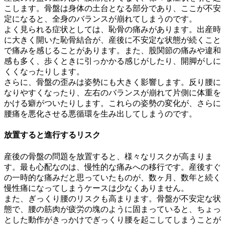
こします。骨盤は身体の土台となる部分であり、ここが不安
定になると、全身のバランスが崩れてしまうのです。
よく見られる症状としては、恥骨の痛みがあります。出産時
に大きく開いた恥骨結合が、産後に不安定な状態が続くこと
で痛みを感じることがあります。また、股関節の痛みや違和
感も多く、歩くときに引っかかる感じがしたり、開脚がしに
くくなったりします。
さらに、骨盤の歪みは姿勢にも大きく影響します。反り腰に
なりやすくなったり、左右のバランスが崩れて片側に体重を
かける癖がついたりします。これらの姿勢の変化が、さらに
腰痛を悪化させる悪循環を生み出してしまうのです。
放置すると進行するリスク
産後の骨盤の問題を放置すると、様々なリスクが高まりま
す。最も心配なのは、慢性的な痛みへの移行です。産後すぐ
の一時的な痛みだと思っていたものが、数ヶ月、数年と続く
慢性痛になってしまうケースは少なくありません。
また、ぎっくり腰のリスクも高まります。骨盤が不安定な状
態で、腰の筋肉が疲労の塊のように固まっていると、ちょっ
とした動作がきっかけでぎっくり腰を起こしてしまうことが