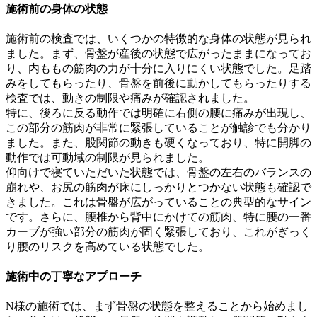
施術前の身体の状態
施術前の検査では、いくつかの特徴的な身体の状態が見られ
ました。まず、骨盤が産後の状態で広がったままになってお
り、内ももの筋肉の力が十分に入りにくい状態でした。足踏
みをしてもらったり、骨盤を前後に動かしてもらったりする
検査では、動きの制限や痛みが確認されました。
特に、後ろに反る動作では明確に右側の腰に痛みが出現し、
この部分の筋肉が非常に緊張していることが触診でも分かり
ました。また、股関節の動きも硬くなっており、特に開脚の
動作では可動域の制限が見られました。
仰向けで寝ていただいた状態では、骨盤の左右のバランスの
崩れや、お尻の筋肉が床にしっかりとつかない状態も確認で
きました。これは骨盤が広がっていることの典型的なサイン
です。さらに、腰椎から背中にかけての筋肉、特に腰の一番
カーブが強い部分の筋肉が固く緊張しており、これがぎっく
り腰のリスクを高めている状態でした。
施術中の丁寧なアプローチ
N様の施術では、まず骨盤の状態を整えることから始めまし