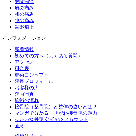
股関節痛
肩の痛み
腰の痛み
膝の痛み
骨盤矯正
インフォメーション
新着情報
初めての方へ（よくある質問）
アクセス
料金表
施術コンセプト
院長プロフィール
お客様の声
院内写真
施術の流れ
接骨院（整骨院）と整体の違いとは？
マンガで分かる！せがわ接骨院の魅力
せがわ接骨院 公式SNSアカウント
blog