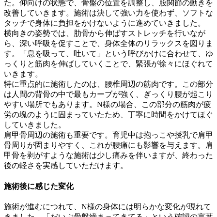
た。仰向けの状態で、骨盤の位置を調整し、股関節の動きを
改善していきます。施術は決して強い力を使わず、ソフトな
タッチで身体に負担をかけないように進めていきました。
横向きの姿勢では、肋骨から伸ばすストレッチを行いなが
ら、深い呼吸を促すことで、身体全体のリラックスを図りま
す。「息を吸って、吐いて」という呼びかけに合わせて、ゆ
っくりと筋肉を伸ばしていくことで、緊張が徐々にほぐれて
いきます。
特に重点的に施術したのは、腰椎周辺の筋肉です。この部分
は人間の背骨の中で最もカーブが強く、ぎっくり腰が起こり
やすい場所でもあります。N様の場合、この部分の筋肉が疲
労の塊のように固まっていたため、丁寧に時間をかけてほぐ
していきました。
肩甲骨周辺の施術も重要です。育児中は抱っこや授乳で肩甲
骨周りが固まりやすく、これが腰痛にも影響を与えます。肩
甲骨を剥がすような施術は少し痛みを伴いますが、終わった
後の軽さを実感していただけます。
施術後に感じた変化
施術が進むにつれて、N様の身体には明らかな変化が現れて
きました。「だいぶ骨盤締まってきてる」という確認の言葉