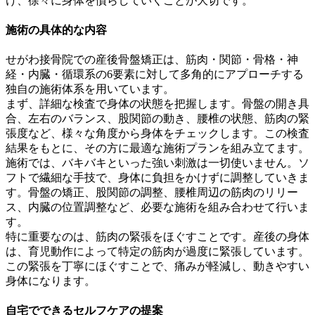
け、徐々に身体を慣らしていくことが大切です。
施術の具体的な内容
せがわ接骨院での産後骨盤矯正は、筋肉・関節・骨格・神
経・内臓・循環系の6要素に対して多角的にアプローチする
独自の施術体系を用いています。
まず、詳細な検査で身体の状態を把握します。骨盤の開き具
合、左右のバランス、股関節の動き、腰椎の状態、筋肉の緊
張度など、様々な角度から身体をチェックします。この検査
結果をもとに、その方に最適な施術プランを組み立てます。
施術では、バキバキといった強い刺激は一切使いません。ソ
フトで繊細な手技で、身体に負担をかけずに調整していきま
す。骨盤の矯正、股関節の調整、腰椎周辺の筋肉のリリー
ス、内臓の位置調整など、必要な施術を組み合わせて行いま
す。
特に重要なのは、筋肉の緊張をほぐすことです。産後の身体
は、育児動作によって特定の筋肉が過度に緊張しています。
この緊張を丁寧にほぐすことで、痛みが軽減し、動きやすい
身体になります。
自宅でできるセルフケアの提案