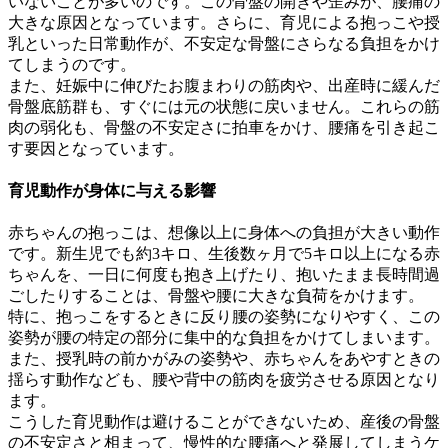
いないことが多いのです。この骨盤の開きや歪みが、腰痛の
大きな原因となっています。さらに、育児による抱っこや授
乳といった日常動作が、不安定な骨盤にさらなる負担をかけ
てしまうのです。
また、妊娠中に伸びたお腹まわりの筋肉や、出産時に緩んだ
骨盤底筋群も、すぐには元の状態に戻いません。これらの筋
肉の弱化も、骨盤の不安定さに拍車をかけ、腰痛を引き起こ
す要因となっています。
育児動作が身体に与える影響
赤ちゃんの抱っこは、想像以上に身体への負担が大きい動作
です。新生児でも約3キロ、生後数ヶ月で5キロ以上になる赤
ちゃんを、一日に何度も抱き上げたり、抱いたまま長時間過
ごしたりすることは、骨盤や腰に大きな負荷をかけます。
特に、抱っこをするときに反り腰の姿勢になりやすく、この
姿勢が腰の特定の部分に集中的な負担をかけてしまいます。
また、授乳時の前かがみの姿勢や、赤ちゃんをあやすときの
揺らす動作なども、腰や背中の筋肉を疲労させる原因となり
ます。
こうした育児動作は避けることができないため、産後の骨盤
の不安定さと相まって、慢性的な腰痛へと発展してしまうケ