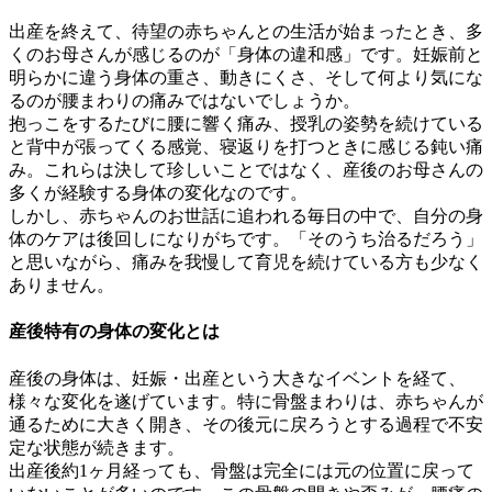
出産を終えて、待望の赤ちゃんとの生活が始まったとき、多
くのお母さんが感じるのが「身体の違和感」です。妊娠前と
明らかに違う身体の重さ、動きにくさ、そして何より気にな
るのが腰まわりの痛みではないでしょうか。
抱っこをするたびに腰に響く痛み、授乳の姿勢を続けている
と背中が張ってくる感覚、寝返りを打つときに感じる鈍い痛
み。これらは決して珍しいことではなく、産後のお母さんの
多くが経験する身体の変化なのです。
しかし、赤ちゃんのお世話に追われる毎日の中で、自分の身
体のケアは後回しになりがちです。「そのうち治るだろう」
と思いながら、痛みを我慢して育児を続けている方も少なく
ありません。
産後特有の身体の変化とは
産後の身体は、妊娠・出産という大きなイベントを経て、
様々な変化を遂げています。特に骨盤まわりは、赤ちゃんが
通るために大きく開き、その後元に戻ろうとする過程で不安
定な状態が続きます。
出産後約1ヶ月経っても、骨盤は完全には元の位置に戻って