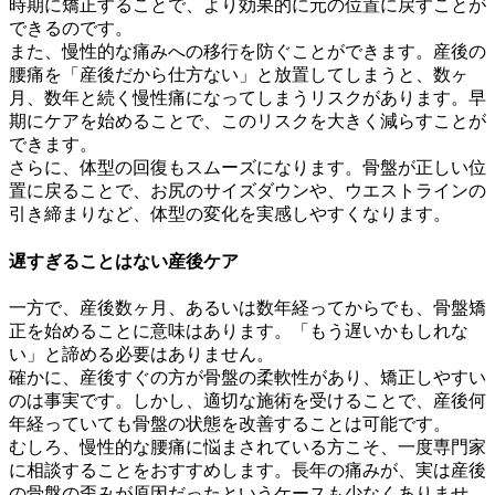
時期に矯正することで、より効果的に元の位置に戻すことが
できるのです。
また、慢性的な痛みへの移行を防ぐことができます。産後の
腰痛を「産後だから仕方ない」と放置してしまうと、数ヶ
月、数年と続く慢性痛になってしまうリスクがあります。早
期にケアを始めることで、このリスクを大きく減らすことが
できます。
さらに、体型の回復もスムーズになります。骨盤が正しい位
置に戻ることで、お尻のサイズダウンや、ウエストラインの
引き締まりなど、体型の変化を実感しやすくなります。
遅すぎることはない産後ケア
一方で、産後数ヶ月、あるいは数年経ってからでも、骨盤矯
正を始めることに意味はあります。「もう遅いかもしれな
い」と諦める必要はありません。
確かに、産後すぐの方が骨盤の柔軟性があり、矯正しやすい
のは事実です。しかし、適切な施術を受けることで、産後何
年経っていても骨盤の状態を改善することは可能です。
むしろ、慢性的な腰痛に悩まされている方こそ、一度専門家
に相談することをおすすめします。長年の痛みが、実は産後
の骨盤の歪みが原因だったというケースも少なくありませ