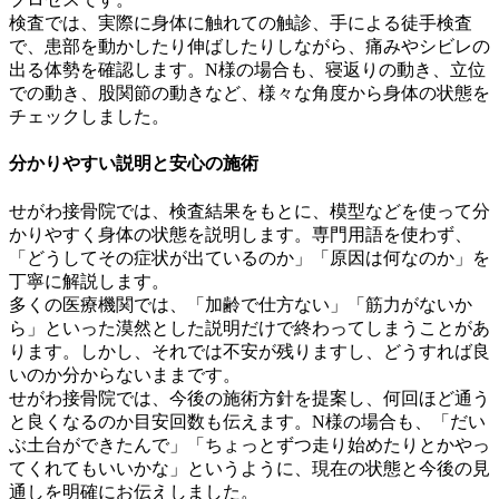
検査では、実際に身体に触れての触診、手による徒手検査
で、患部を動かしたり伸ばしたりしながら、痛みやシビレの
出る体勢を確認します。N様の場合も、寝返りの動き、立位
での動き、股関節の動きなど、様々な角度から身体の状態を
チェックしました。
分かりやすい説明と安心の施術
せがわ接骨院では、検査結果をもとに、模型などを使って分
かりやすく身体の状態を説明します。専門用語を使わず、
「どうしてその症状が出ているのか」「原因は何なのか」を
丁寧に解説します。
多くの医療機関では、「加齢で仕方ない」「筋力がないか
ら」といった漠然とした説明だけで終わってしまうことがあ
ります。しかし、それでは不安が残りますし、どうすれば良
いのか分からないままです。
せがわ接骨院では、今後の施術方針を提案し、何回ほど通う
と良くなるのか目安回数も伝えます。N様の場合も、「だい
ぶ土台ができたんで」「ちょっとずつ走り始めたりとかやっ
てくれてもいいかな」というように、現在の状態と今後の見
通しを明確にお伝えしました。